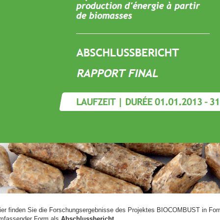
ier finden Sie die Forschungsergebnisse des Projektes BIOCOMBUST in For
mfassender Form als
Abschlussbericht
.