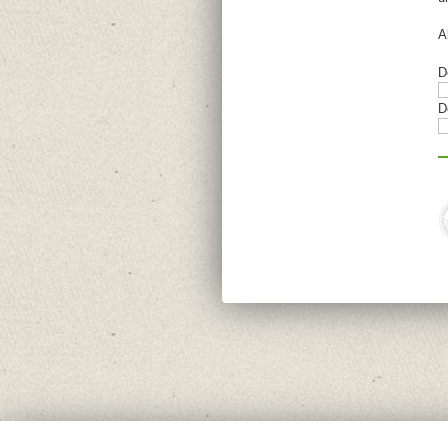
A
D
D
Von der Europäischen Union kofinanziert / Europäischer Fonds für regionale Entwick