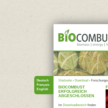
Hauptmenü
Sie sind hier
Deutsch
Startseite
›
Download
›
Forschungs
Français
BIOCOMBUST
English
ERFOLGREICH
ABGESCHLOSSEN
Im
Downloadbereich
finden