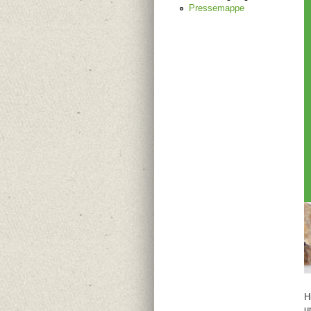
Pressemappe
H
u