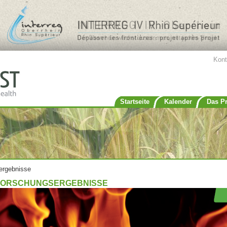
Jump to navigation
Kont
Startseite
Kalender
Das Pr
ergebnisse
FORSCHUNGSERGEBNISSE