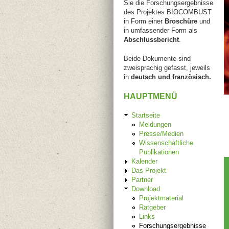
Sie die Forschungsergebnisse
des Projektes BIOCOMBUST
in Form einer
Broschüre
und
in umfassender Form als
Abschlussbericht
.
Beide Dokumente sind
zweisprachig gefasst, jeweils
in
deutsch und französisch.
HAUPTMENÜ
Startseite
Meldungen
Presse/Medien
Wissenschaftliche
Publikationen
Kalender
Das Projekt
Partner
Download
Projektmaterial
Ratgeber
Links
Forschungsergebnisse